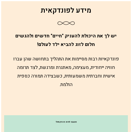
מידע לפונדקאית
יש לך את היכולת להעניק "חיים" חדשים ולהגשים
חלום לזוג להביא ילד לעולם!
פונדקאיות רבות מסיימות את התהליך בתחושה שהן עברו
חוויה ייחודית, מעצימה, מאתגרת ומרגשת, לצד תרומה
אישית וחברתית משמעותית, כשבצידה תמורה כספית
הולמת.
חושבת להיות פונדקאית?