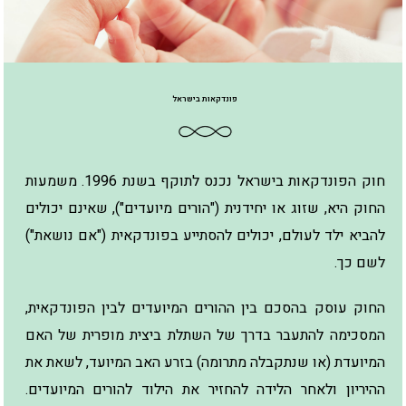
פונדקאות בישראל
חוק הפונדקאות בישראל נכנס לתוקף בשנת 1996. משמעות
החוק היא, שזוג או יחידנית ("הורים מיועדים"), שאינם יכולים
להביא ילד לעולם, יכולים להסתייע בפונדקאית ("אם נושאת")
לשם כך.
החוק עוסק בהסכם בין ההורים המיועדים לבין הפונדקאית,
המסכימה להתעבר בדרך של השתלת ביצית מופרית של האם
המיועדת (או שנתקבלה מתרומה) בזרע האב המיועד, לשאת את
ההיריון ולאחר הלידה להחזיר את הילוד להורים המיועדים.